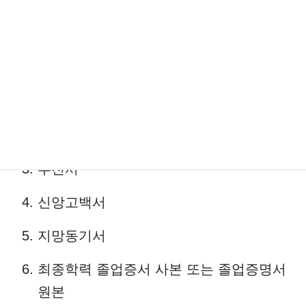
[ 기한 ]
「선발과정 / 일정」에서 확인해주시
기 바랍니다
.
[제출서류] 아래와 같음 下記の通り
삿포로신학교 입학원서
이력서 및 신앙경력서
추천서
신앙고백서
지망동기서
최종학력 졸업증서 사본 또는 졸업증명서
원본