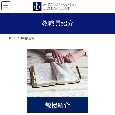
コ
ナ
ン
ビ
テ
ゲ
ン
ー
教職員紹介
ツ
シ
へ
ョ
ス
ン
HOME
教職員紹介
キ
に
ッ
移
プ
動