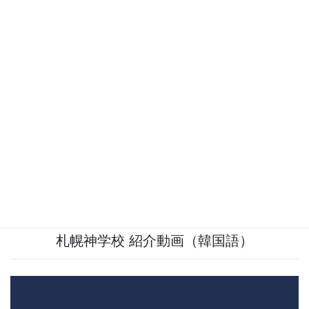
ため、日本語教育機能を兼ね備えた神学校として2022年4月に開校しま
した。
当校での2年間の学習と信仰生活を通して、卒業時には、日本宣教を遂
行するにふさわしい能力と素質を身に付けることを目指します。また、
卒業後は各人の適性や進路希望に応じて、日本宣教を導く指導者や教会
開拓者として主に仕える道があります。
日本宣教に熱い思いのある方の入学を心より
お待ちしております。
札幌神学校 紹介動画（韓国語）